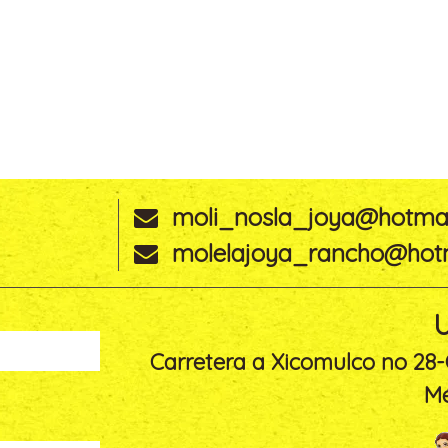
moli_nosla_joya@hotmai
molelajoya_rancho@hotm
U
Carretera a Xicomulco no 28-
Mé